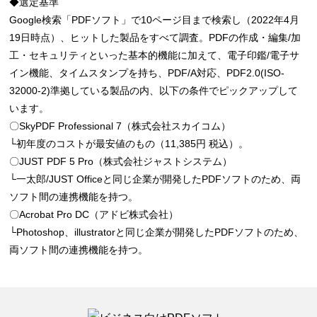
◆選定基準
Google検索「PDFソフト」で10ページ目まで検索し（2022年4月
19日時点）、ヒットした製品をすべて調査。PDFの作成・編集/加
工・セキュリティといった基本的機能に加えて、電子印鑑/電子サ
イン機能、タイムスタンプを持ち、PDF/A対応、PDF2.0(ISO-
32000-2)準拠している製品の内、以下の条件でピックアップして
います。
〇SkyPDF Professional 7（株式会社スカイコム）
└初年度のコストが最安値のもの（11,385円 税込）。
〇JUST PDF 5 Pro（株式会社ジャストシステム）
└一太郎/JUST Officeと同じ企業が開発したPDFソフトのため、両
ソフト間の連携機能を持つ。
〇Acrobat Pro DC（アドビ株式会社）
└Photoshop、illustratorと同じ企業が開発したPDFソフトのため、
両ソフト間の連携機能を持つ。