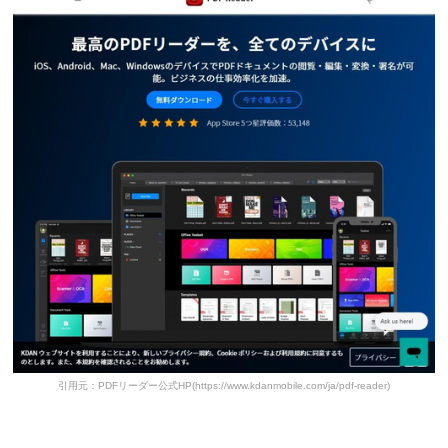
引用元：PDFリーダー公式HP(https://www.kdanmobile.com/ja/pdf-reader)