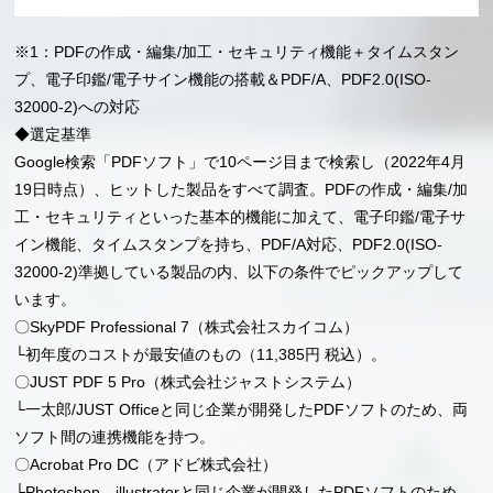
※1：PDFの作成・編集/加工・セキュリティ機能＋タイムスタン
プ、電子印鑑/電子サイン機能の搭載＆PDF/A、PDF2.0(ISO-
32000-2)への対応
◆選定基準
Google検索「PDFソフト」で10ページ目まで検索し（2022年4月
19日時点）、ヒットした製品をすべて調査。PDFの作成・編集/加
工・セキュリティといった基本的機能に加えて、電子印鑑/電子サ
イン機能、タイムスタンプを持ち、PDF/A対応、PDF2.0(ISO-
32000-2)準拠している製品の内、以下の条件でピックアップして
います。
〇SkyPDF Professional 7（株式会社スカイコム）
└初年度のコストが最安値のもの（11,385円 税込）。
〇JUST PDF 5 Pro（株式会社ジャストシステム）
└一太郎/JUST Officeと同じ企業が開発したPDFソフトのため、両
ソフト間の連携機能を持つ。
〇Acrobat Pro DC（アドビ株式会社）
└Photoshop、illustratorと同じ企業が開発したPDFソフトのため、