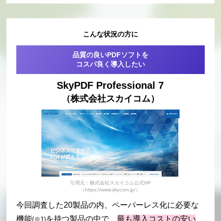
こんな状況の方に
品質の良いPDFソフトを
コスパ良く導入したい
SkyPDF Professional 7
（株式会社スカイコム）
引用元：株式会社スカイコム公式HP
（https://www.skycom.jp/）
今回調査した20製品の内、ペーパーレス化に必要な
機能
を持つ製品の中で、
最も導入コストの安い
(※1)