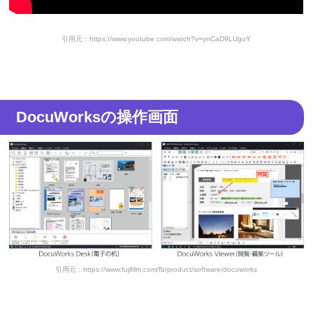
引用元：https://www.youtube.com/watch?v=ynCaD9LUguY
DocuWorksの操作画面
引用元：https://www.fujifilm.com/fb/product/software/docuworks