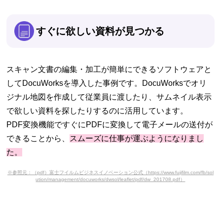
すぐに欲しい資料が見つかる
スキャン文書の編集・加工が簡単にできるソフトウェアと
してDocuWorksを導入した事例です。DocuWorksでオリ
ジナル地図を作成して従業員に渡したり、サムネイル表示
で欲しい資料を探したりするのに活用しています。
PDF変換機能ですぐにPDFに変換して電子メールの送付が
できることから、
スムーズに仕事が運ぶようになりまし
た。
※参照元：（pdf）富士フイルムビジネスイノベーション公式（https://www.fujifilm.com/fb/sol
ution/management/docuworks/dwsol/leaflet/pdf/dw_201708.pdf）