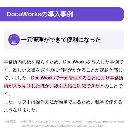
DocuWorksの導入事例
一元管理ができて便利になった
事務所内の紙を減らすため、DocuWorksを導入した事例で
す。欲しい文書を探すのに時間がかかることが課題と感じ
ていました。
DocuWorksで一元管理することにより事務所
内がスッキリしたほか、紙も大幅に削減できた
とのことで
す。
また、ソフトは操作方法が簡単であるため、独学で使える
ようなりました。
※参照元：（pdf）富士フイルムビジネスイノベーション公式（https://www.fujifilm.com/fb/sol
ution/management/docuworks/dwsol/leaflet/pdf/dw_201708.pdf）