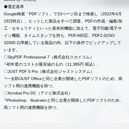
◆選定基準
Google検索「PDFソフト」で10ページ目まで検索し（2022年4月
19日時点）、ヒットした製品をすべて調査。PDFの作成・編集/加
工・セキュリティといった基本的機能に加えて、電子印鑑/電子サ
イン機能、タイムスタンプを持ち、PDF/A対応、PDF2.0(ISO-
32000-2)準拠している製品の内、以下の条件でピックアップして
います。
〇SkyPDF Professional 7（株式会社スカイコム）
└初年度のコストが最安値のもの（11,385円 税込）。
〇JUST PDF 5 Pro（株式会社ジャストシステム）
└一太郎/JUST Officeと同じ企業が開発したPDFソフトのため、両
ソフト間の連携機能を持つ。
〇Acrobat Pro DC（アドビ株式会社）
└Photoshop、illustratorと同じ企業が開発したPDFソフトのため、
両ソフト間の連携機能を持つ。