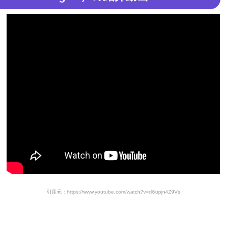
引用元：https://www.youtube.com/watch?v=d6upjn4Z9Vs