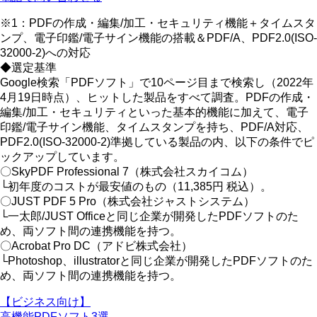
※1：PDFの作成・編集/加工・セキュリティ機能＋タイムスタ
ンプ、電子印鑑/電子サイン機能の搭載＆PDF/A、PDF2.0(ISO-
32000-2)への対応
◆選定基準
Google検索「PDFソフト」で10ページ目まで検索し（2022年
4月19日時点）、ヒットした製品をすべて調査。PDFの作成・
編集/加工・セキュリティといった基本的機能に加えて、電子
印鑑/電子サイン機能、タイムスタンプを持ち、PDF/A対応、
PDF2.0(ISO-32000-2)準拠している製品の内、以下の条件でピ
ックアップしています。
〇SkyPDF Professional 7（株式会社スカイコム）
└初年度のコストが最安値のもの（11,385円 税込）。
〇JUST PDF 5 Pro（株式会社ジャストシステム）
└一太郎/JUST Officeと同じ企業が開発したPDFソフトのた
め、両ソフト間の連携機能を持つ。
〇Acrobat Pro DC（アドビ株式会社）
└Photoshop、illustratorと同じ企業が開発したPDFソフトのた
め、両ソフト間の連携機能を持つ。
【ビジネス向け】
高機能PDFソフト3選