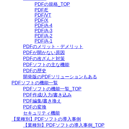
PDFの規格_TOP
PDF/E
PDF/VT
PDF/X
PDF/A-4
PDF/A-3
PDF/A-2
PDF/A-1
PDFのメリット・デメリット
PDFが開かない原因
PDFの改ざんと対策
PDFソフトの主な機能
PDFの歴史
開発版のPDFソリューションもある
PDFソフトの機能一覧
PDFソフトの機能一覧_TOP
PDF作成/入力/書き込み
PDF編集/書き換え
PDFの変換
セキュリティ機能
【業種別】PDFソフトの導入事例
【業種別】PDFソフトの導入事例_TOP