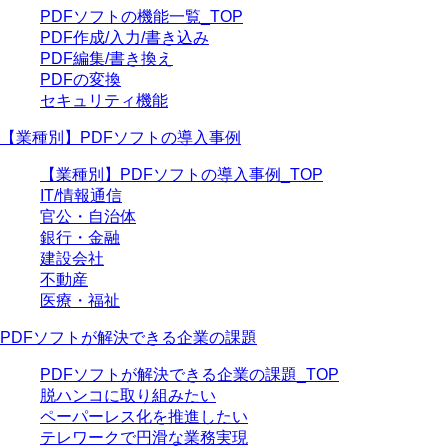
PDFソフトの機能一覧_TOP
PDF作成/入力/書き込み
PDF編集/書き換え
PDFの変換
セキュリティ機能
【業種別】PDFソフトの導入事例
【業種別】PDFソフトの導入事例_TOP
IT/情報通信
官公・自治体
銀行・金融
建設会社
不動産
医療・福祉
PDFソフトが解決できる企業の課題
PDFソフトが解決できる企業の課題_TOP
脱ハンコに取り組みたい
ペーパーレス化を推進したい
テレワークで円滑な業務実現