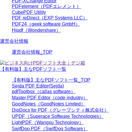
PDF-XChange Editor
PDFelement（PDFエレメント）
CubePDF Utility
PDF reDirect（EXP Systems LLC）
PDF24（geek software GmbH）
Hipdf（Wondershare）
運営会社情報
運営会社情報_TOP
【有料版】主なPDFソフト一覧
【有料版】主なPDFソフト一覧_TOP
Sejda PDF Editor(Sejda)
pdfToolbox（callas software）
Master PDF Editor（code industry）
GoodNotes（GoodNotes Limited）
DioDocs for PDF（グレープシティ株式会社）
UPDF（Superace Software Technologies）
LightPDF（Wangxu Technology）
SwifDoo PDF（SwifDoo Software）