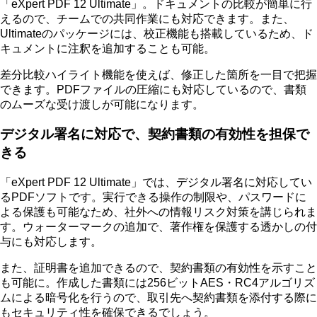
「eXpert PDF 12 Ultimate」。
ドキュメントの比較が簡単に行
えるので、チームでの共同作業にも対応
できます。また、
Ultimateのパッケージには、校正機能も搭載しているため、ド
キュメントに注釈を追加することも可能。
差分比較ハイライト機能を使えば、修正した箇所を一目で把握
できます。PDFファイルの圧縮にも対応しているので、書類
のムーズな受け渡しが可能になります。
デジタル署名に対応で、契約書類の有効性を担保で
きる
「eXpert PDF 12 Ultimate」では、デジタル署名に対応してい
るPDFソフトです。実行できる操作の制限や、パスワードに
よる保護も可能なため、社外への情報リスク対策を講じられま
す。ウォーターマークの追加で、著作権を保護する透かしの付
与にも対応します。
また、証明書を追加できるので、契約書類の有効性を示すこと
も可能に。作成した書類には256ビットAES・RC4アルゴリズ
ムによる暗号化を行うので、
取引先へ契約書類を添付する際に
もセキュリティ性を確保できるでしょう
。