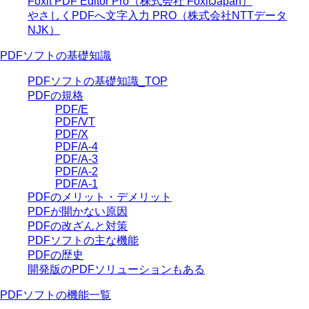
Foxit PDF Editor Pro（株式会社 FoxitJapan）
やさしくPDFへ文字入力 PRO（株式会社NTTデータ
NJK）
PDFソフトの基礎知識
PDFソフトの基礎知識_TOP
PDFの規格
PDF/E
PDF/VT
PDF/X
PDF/A-4
PDF/A-3
PDF/A-2
PDF/A-1
PDFのメリット・デメリット
PDFが開かない原因
PDFの改ざんと対策
PDFソフトの主な機能
PDFの歴史
開発版のPDFソリューションもある
PDFソフトの機能一覧