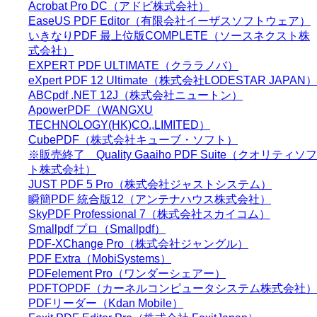
Acrobat Pro DC（アドビ株式会社）
EaseUS PDF Editor（有限会社イーザスソフトウェア）
いきなりPDF 最上位版COMPLETE（ソースネクスト株
式会社）
EXPERT PDF ULTIMATE（クララノバ）
eXpert PDF 12 Ultimate（株式会社LODESTAR JAPAN）
ABCpdf .NET 12J（株式会社ニュートン）
ApowerPDF（WANGXU
TECHNOLOGY(HK)CO.,LIMITED）
CubePDF（株式会社キューブ・ソフト）
※販売終了 Quality Gaaiho PDF Suite（クオリティソフ
ト株式会社）
JUST PDF 5 Pro（株式会社ジャストシステム）
瞬簡PDF 統合版12（アンテナハウス株式会社）
SkyPDF Professional 7（株式会社スカイコム）
Smallpdf プロ（Smallpdf）
PDF-XChange Pro（株式会社ジャングル）
PDF Extra（MobiSystems）
PDFelement Pro（ワンダーシェアー）
PDFTOPDF（カーネルコンピュータシステム株式会社）
PDFリーダー（Kdan Mobile）