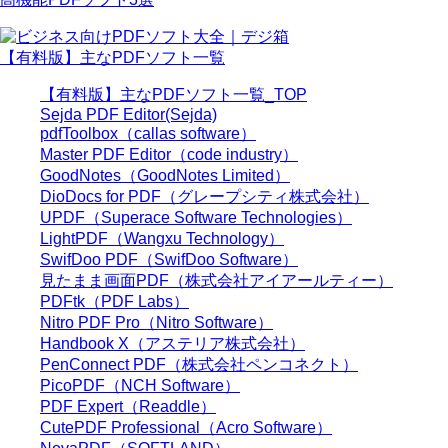
【有料版】主なPDFソフト一覧
【有料版】主なPDFソフト一覧_TOP
Sejda PDF Editor(Sejda)
pdfToolbox（callas software）
Master PDF Editor（code industry）
GoodNotes（GoodNotes Limited）
DioDocs for PDF（グレープシティ株式会社）
UPDF（Superace Software Technologies）
LightPDF（Wangxu Technology）
SwifDoo PDF（SwifDoo Software）
見たまま画面PDF（株式会社アイアールティー）
PDFtk（PDF Labs）
Nitro PDF Pro（Nitro Software）
Handbook X（アステリア株式会社）
PenConnect PDF（株式会社ペンコネクト）
PicoPDF（NCH Software）
PDF Expert（Readdle）
CutePDF Professional（Acro Software）