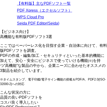
【有料版】主なPDFソフト一覧
PDF Xpress（エクセルソフト）
WPS Cloud Pro
Sejda PDF Editor(Sejda)
【ビジネス向け】
高機能な有料版PDFソフト3選
ここではペーパーレス化を目指す企業・自治体に向けて、有料
版PDFソフトを調査。
PDFの作成・編集/加工・セキュリティといった
基本的機能に
加えて、安心・安全にビジネスで使っていける機能
を持
(※)
つ“高機能”な製品
の中から、企業ニーズに合わせたオススメの
3製品を紹介しています。
※タイムスタンプ、電子印鑑/電子サイン機能の搭載＆PDF/A、PDF2.0(ISO-
32000-2)への対応
こんな状況の方に
品質の良いPDFソフトを
コスパ良く導入したい