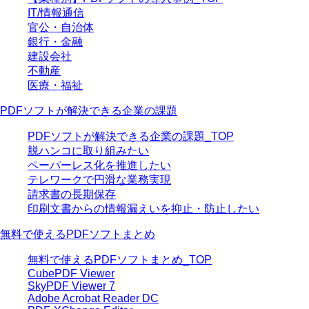
IT/情報通信
官公・自治体
銀行・金融
建設会社
不動産
医療・福祉
PDFソフトが解決できる企業の課題
PDFソフトが解決できる企業の課題_TOP
脱ハンコに取り組みたい
ペーパーレス化を推進したい
テレワークで円滑な業務実現
請求書の長期保存
印刷文書からの情報漏えいを抑止・防止したい
無料で使えるPDFソフトまとめ
無料で使えるPDFソフトまとめ_TOP
CubePDF Viewer
SkyPDF Viewer 7
Adobe Acrobat Reader DC