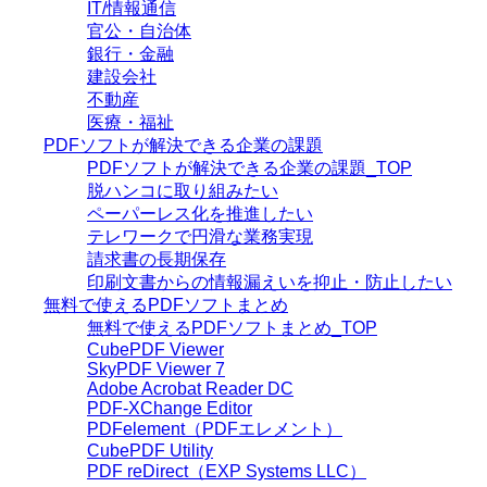
IT/情報通信
官公・自治体
銀行・金融
建設会社
不動産
医療・福祉
PDFソフトが解決できる企業の課題
PDFソフトが解決できる企業の課題_TOP
脱ハンコに取り組みたい
ペーパーレス化を推進したい
テレワークで円滑な業務実現
請求書の長期保存
印刷文書からの情報漏えいを抑止・防止したい
無料で使えるPDFソフトまとめ
無料で使えるPDFソフトまとめ_TOP
CubePDF Viewer
SkyPDF Viewer 7
Adobe Acrobat Reader DC
PDF-XChange Editor
PDFelement（PDFエレメント）
CubePDF Utility
PDF reDirect（EXP Systems LLC）