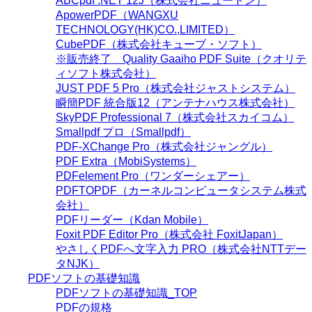
ABCpdf .NET 12J（株式会社ニュートン）
ApowerPDF（WANGXU
TECHNOLOGY(HK)CO.,LIMITED）
CubePDF（株式会社キューブ・ソフト）
※販売終了 Quality Gaaiho PDF Suite（クオリテ
ィソフト株式会社）
JUST PDF 5 Pro（株式会社ジャストシステム）
瞬簡PDF 統合版12（アンテナハウス株式会社）
SkyPDF Professional 7（株式会社スカイコム）
Smallpdf プロ（Smallpdf）
PDF-XChange Pro（株式会社ジャングル）
PDF Extra（MobiSystems）
PDFelement Pro（ワンダーシェアー）
PDFTOPDF（カーネルコンピュータシステム株式
会社）
PDFリーダー（Kdan Mobile）
Foxit PDF Editor Pro（株式会社 FoxitJapan）
やさしくPDFへ文字入力 PRO（株式会社NTTデー
タNJK）
PDFソフトの基礎知識
PDFソフトの基礎知識_TOP
PDFの規格