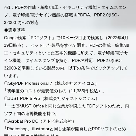
※1：PDFの作成・編集/加工・セキュリティ機能＋タイムスタン
プ、電子印鑑/電子サイン機能の搭載＆PDF/A、PDF2.0(ISO-
32000-2)への対応
◆選定基準
Google検索「PDFソフト」で10ページ目まで検索し（2022年4月
19日時点）、ヒットした製品をすべて調査。PDFの作成・編集/加
工・セキュリティといった基本的機能に加えて、電子印鑑/電子サ
イン機能、タイムスタンプを持ち、PDF/A対応、PDF2.0(ISO-
32000-2)準拠している製品の内、以下の条件でピックアップして
います。
〇SkyPDF Professional 7（株式会社スカイコム）
└初年度のコストが最安値のもの（11,385円 税込）。
〇JUST PDF 5 Pro（株式会社ジャストシステム）
└一太郎/JUST Officeと同じ企業が開発したPDFソフトのため、両
ソフト間の連携機能を持つ。
〇Acrobat Pro DC（アドビ株式会社）
└Photoshop、illustratorと同じ企業が開発したPDFソフトのため、