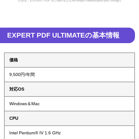
引用元：EXPERT PDF ULTIMATE公式HP(https://www.expert-pdf.com/jp/)
EXPERT PDF ULTIMATEの基本情報
価格
9,500円/年間
対応OS
Windows＆Mac
CPU
Intel Pentium® IV 1.6 GHz