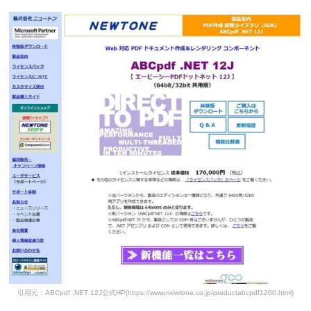
引用元：ABCpdf .NET 12J公式HP(https://www.newtone.co.jp/productabcpdf1200.html)