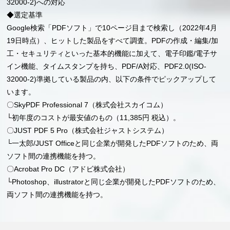
32000-2)への対応
◆選定基準
Google検索「PDFソフト」で10ページ目まで検索し（2022年4月
19日時点）、ヒットした製品をすべて調査。PDFの作成・編集/加
工・セキュリティといった基本的機能に加えて、電子印鑑/電子サ
イン機能、タイムスタンプを持ち、PDF/A対応、PDF2.0(ISO-
32000-2)準拠している製品の内、以下の条件でピックアップして
います。
〇SkyPDF Professional 7（株式会社スカイコム）
└初年度のコストが最安値のもの（11,385円 税込）。
〇JUST PDF 5 Pro（株式会社ジャストシステム）
└一太郎/JUST Officeと同じ企業が開発したPDFソフトのため、両
ソフト間の連携機能を持つ。
〇Acrobat Pro DC（アドビ株式会社）
└Photoshop、illustratorと同じ企業が開発したPDFソフトのため、
両ソフト間の連携機能を持つ。