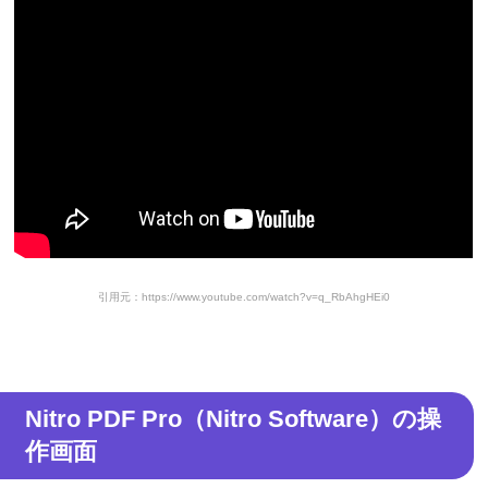
引用元：https://www.youtube.com/watch?v=q_RbAhgHEi0
Nitro PDF Pro（Nitro Software）の操
作画面