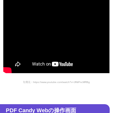
引用元：https://www.youtube.com/watch?v=JlNtPncMRBg
PDF Candy Webの操作画面