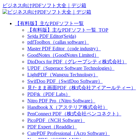
ビジネス向けPDFソフト大全｜デジ箱
【有料版】主なPDFソフト一覧
【有料版】主なPDFソフト一覧_TOP
Sejda PDF Editor(Sejda)
pdfToolbox（callas software）
Master PDF Editor（code industry）
GoodNotes（GoodNotes Limited）
DioDocs for PDF（グレープシティ株式会社）
UPDF（Superace Software Technologies）
LightPDF（Wangxu Technology）
SwifDoo PDF（SwifDoo Software）
見たまま画面PDF（株式会社アイアールティー）
PDFtk（PDF Labs）
Nitro PDF Pro（Nitro Software）
Handbook X（アステリア株式会社）
PenConnect PDF（株式会社ペンコネクト）
PicoPDF（NCH Software）
PDF Expert（Readdle）
CutePDF Professional（Acro Software）