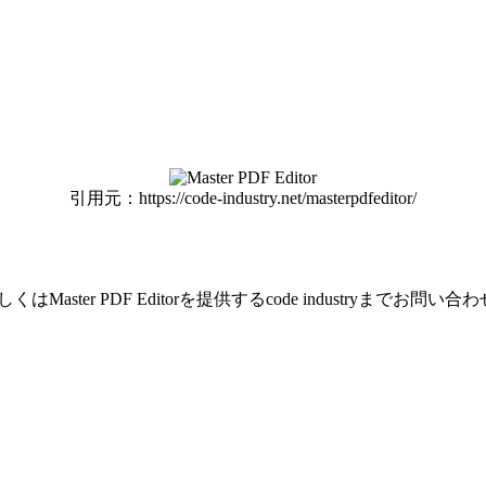
引用元：https://code-industry.net/masterpdfeditor/
er PDF Editorを提供するcode industryまでお問い