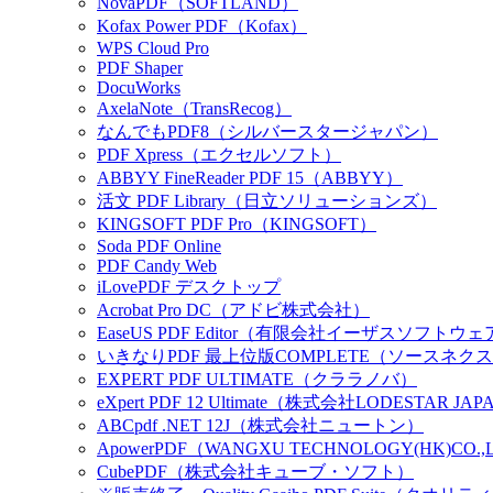
NovaPDF（SOFTLAND）
Kofax Power PDF（Kofax）
WPS Cloud Pro
PDF Shaper
DocuWorks
AxelaNote（TransRecog）
なんでもPDF8（シルバースタージャパン）
PDF Xpress（エクセルソフト）
ABBYY FineReader PDF 15（ABBYY）
活文 PDF Library（日立ソリューションズ）
KINGSOFT PDF Pro（KINGSOFT）
Soda PDF Online
PDF Candy Web
iLovePDF デスクトップ
Acrobat Pro DC（アドビ株式会社）
EaseUS PDF Editor（有限会社イーザスソフトウ
いきなりPDF 最上位版COMPLETE（ソースネク
EXPERT PDF ULTIMATE（クララノバ）
eXpert PDF 12 Ultimate（株式会社LODESTAR JA
ABCpdf .NET 12J（株式会社ニュートン）
ApowerPDF（WANGXU TECHNOLOGY(HK)CO.,
CubePDF（株式会社キューブ・ソフト）