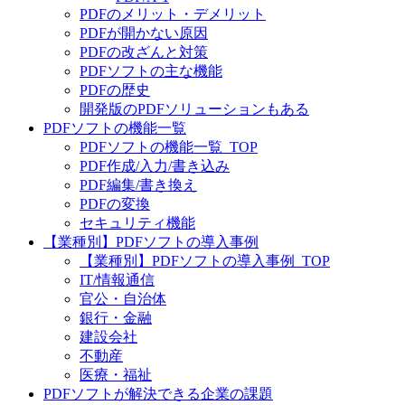
PDFのメリット・デメリット
PDFが開かない原因
PDFの改ざんと対策
PDFソフトの主な機能
PDFの歴史
開発版のPDFソリューションもある
PDFソフトの機能一覧
PDFソフトの機能一覧_TOP
PDF作成/入力/書き込み
PDF編集/書き換え
PDFの変換
セキュリティ機能
【業種別】PDFソフトの導入事例
【業種別】PDFソフトの導入事例_TOP
IT/情報通信
官公・自治体
銀行・金融
建設会社
不動産
医療・福祉
PDFソフトが解決できる企業の課題