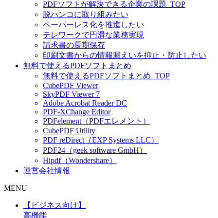
PDFソフトが解決できる企業の課題_TOP
脱ハンコに取り組みたい
ペーパーレス化を推進したい
テレワークで円滑な業務実現
請求書の長期保存
印刷文書からの情報漏えいを抑止・防止したい
無料で使えるPDFソフトまとめ
無料で使えるPDFソフトまとめ_TOP
CubePDF Viewer
SkyPDF Viewer 7
Adobe Acrobat Reader DC
PDF-XChange Editor
PDFelement（PDFエレメント）
CubePDF Utility
PDF reDirect（EXP Systems LLC）
PDF24（geek software GmbH）
Hipdf（Wondershare）
運営会社情報
MENU
【ビジネス向け】
高機能