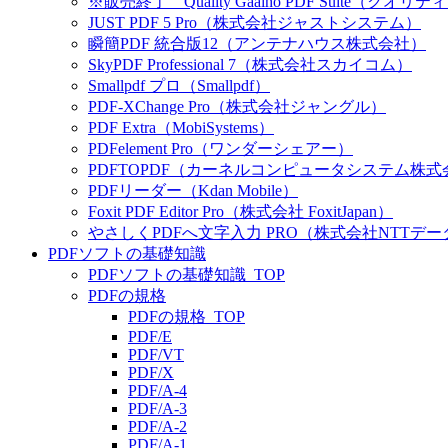
※販売終了 Quality Gaaiho PDF Suite（ク
JUST PDF 5 Pro（株式会社ジャストシステム）
瞬簡PDF 統合版12（アンテナハウス株式会社）
SkyPDF Professional 7（株式会社スカイコム）
Smallpdf プロ（Smallpdf）
PDF-XChange Pro（株式会社ジャングル）
PDF Extra（MobiSystems）
PDFelement Pro（ワンダーシェアー）
PDFTOPDF（カーネルコンピュータシステム株式
PDFリーダー（Kdan Mobile）
Foxit PDF Editor Pro（株式会社 FoxitJapan）
やさしくPDFへ文字入力 PRO（株式会社NTTデー
PDFソフトの基礎知識
PDFソフトの基礎知識_TOP
PDFの規格
PDFの規格_TOP
PDF/E
PDF/VT
PDF/X
PDF/A-4
PDF/A-3
PDF/A-2
PDF/A-1